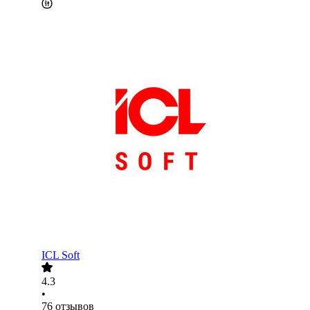
ICL Soft
4.3
•
76
отзывов