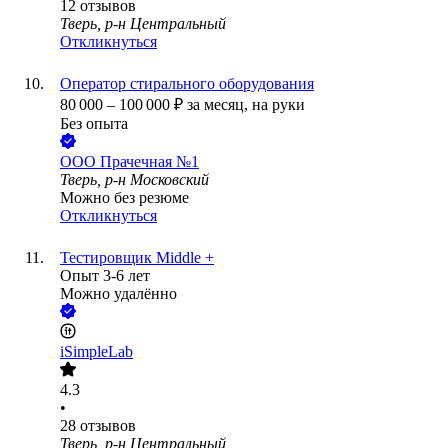
12
отзывов
Тверь, р-н Центральный
Откликнуться
Оператор стирального оборудования
80 000
–
100 000
₽
за месяц,
на руки
Без опыта
ООО
Прачечная №1
Тверь, р-н Московский
Можно без резюме
Откликнуться
Тестировщик Middle +
Опыт 3-6 лет
Можно удалённо
iSimpleLab
4.3
•
28
отзывов
Тверь, р-н Центральный