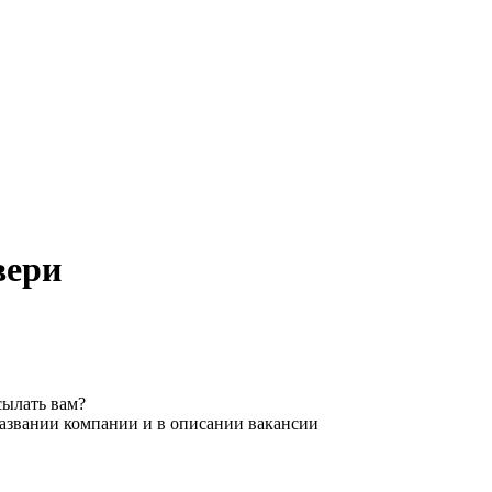
вери
сылать вам?
названии компании и в описании вакансии