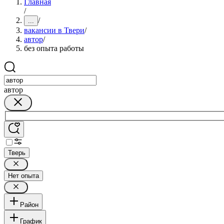
Главная
/
/
...
вакансии в Твери
/
автор
/
без опыта работы
автор
Тверь
Нет опыта
Район
График