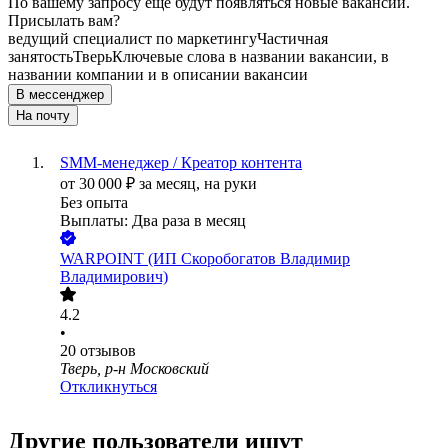
По вашему запросу ещё будут появляться новые вакансии.
Присылать вам?
ведущий специалист по маркетингу
Частичная
занятость
Тверь
Ключевые слова в названии вакансии, в
названии компании и в описании вакансии
В мессенджер
На почту
SMM-менеджер / Креатор контента
от
30 000
₽
за месяц,
на руки
Без опыта
Выплаты: Два раза в месяц
WARPOINT (ИП Скоробогатов Владимир
Владимирович)
4.2
•
20
отзывов
Тверь, р-н Московский
Откликнуться
Другие пользователи ищут