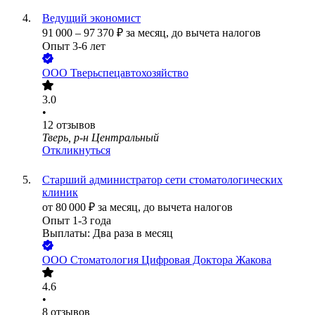
Ведущий экономист
91 000
–
97 370
₽
за месяц,
до вычета налогов
Опыт 3-6 лет
ООО
Тверьспецавтохозяйство
3.0
•
12
отзывов
Тверь, р-н Центральный
Откликнуться
Старший администратор сети стоматологических
клиник
от
80 000
₽
за месяц,
до вычета налогов
Опыт 1-3 года
Выплаты: Два раза в месяц
ООО
Стоматология Цифровая Доктора Жакова
4.6
•
8
отзывов