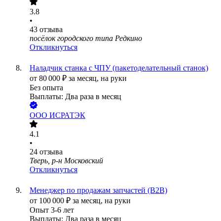
3.8
•
43
отзыва
посёлок городского типа Редкино
Откликнуться
Наладчик станка с ЧПУ (пакетоделательный станок)
от
80 000
₽
за месяц,
на руки
Без опыта
Выплаты: Два раза в месяц
ООО
ИСРАТЭК
4.1
•
24
отзыва
Тверь, р-н Московский
Откликнуться
Менеджер по продажам запчастей (B2B)
от
100 000
₽
за месяц,
на руки
Опыт 3-6 лет
Выплаты: Два раза в месяц