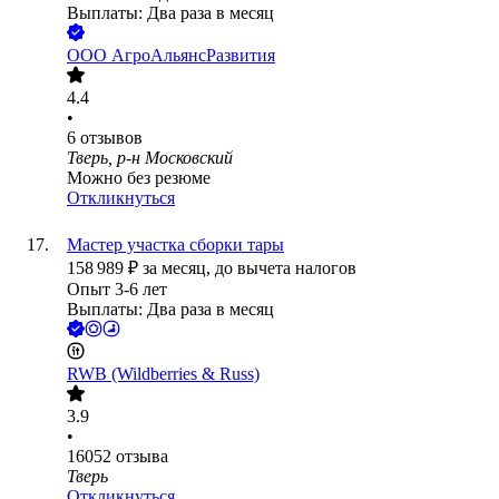
Выплаты: Два раза в месяц
ООО
АгроАльянсРазвития
4.4
•
6
отзывов
Тверь, р-н Московский
Можно без резюме
Откликнуться
Мастер участка сборки тары
158 989
₽
за месяц,
до вычета налогов
Опыт 3-6 лет
Выплаты: Два раза в месяц
RWB (Wildberries & Russ)
3.9
•
16052
отзыва
Тверь
Откликнуться