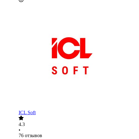
ICL Soft
4.3
•
76
отзывов