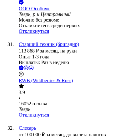
ООО
Особняк
Тверь, р-н Центральный
Можно без резюме
Откликнитесь среди первых
Откликнуться
Старший техник (бригадир)
113 868
₽
за месяц,
на руки
Опыт 1-3 года
Выплаты: Раз в неделю
RWB (Wildberries & Russ)
3.9
•
16052
отзыва
Тверь
Откликнуться
Слесарь
от
100 000
₽
за месяц,
до вычета налогов