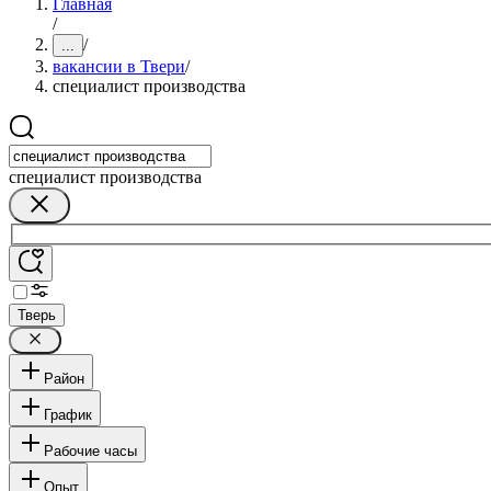
Главная
/
/
...
вакансии в Твери
/
специалист производства
специалист производства
Тверь
Район
График
Рабочие часы
Опыт