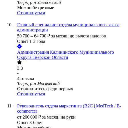
Тверь, р-н Заволжский
Можно без резюме
Откликнуться
Главный специалист отдела муниципального заказа
администрации
50 700
–
64 700
₽
за месяц,
до вычета налогов
Опыт 1-3 года
Администрация Калининского Муниципального
Округа Тверской Области
3.3
•
4
отзыва
Тверь, р-н Московский
Откликнитесь среди первых
Откликнуться
Руководитель отдела маркетинга (B2C | MedTech / E-
commerce)
от
200 000
₽
за месяц,
на руки
Опыт 3-6 лет
Можно удалённо