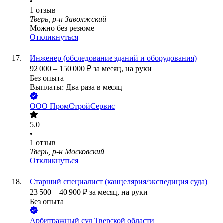
•
1
отзыв
Тверь, р-н Заволжский
Можно без резюме
Откликнуться
Инженер (обследование зданий и оборудования)
92 000
–
150 000
₽
за месяц,
на руки
Без опыта
Выплаты: Два раза в месяц
ООО
ПромСтройСервис
5.0
•
1
отзыв
Тверь, р-н Московский
Откликнуться
Старший специалист (канцелярия/экспедиция суда)
23 500
–
40 900
₽
за месяц,
на руки
Без опыта
Арбитражный суд Тверской области