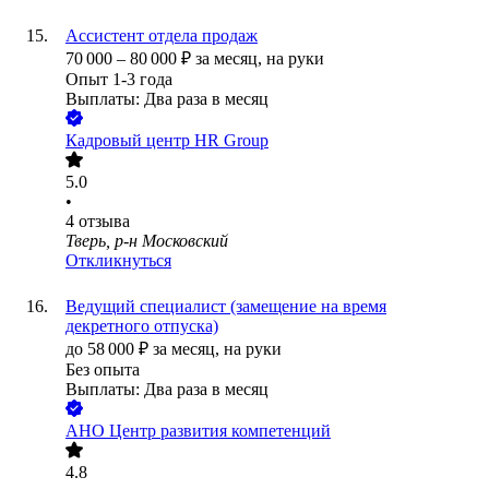
Ассистент отдела продаж
70 000
–
80 000
₽
за месяц,
на руки
Опыт 1-3 года
Выплаты: Два раза в месяц
Кадровый центр HR Group
5.0
•
4
отзыва
Тверь, р-н Московский
Откликнуться
Ведущий специалист (замещение на время
декретного отпуска)
до
58 000
₽
за месяц,
на руки
Без опыта
Выплаты: Два раза в месяц
АНО Центр развития компетенций
4.8