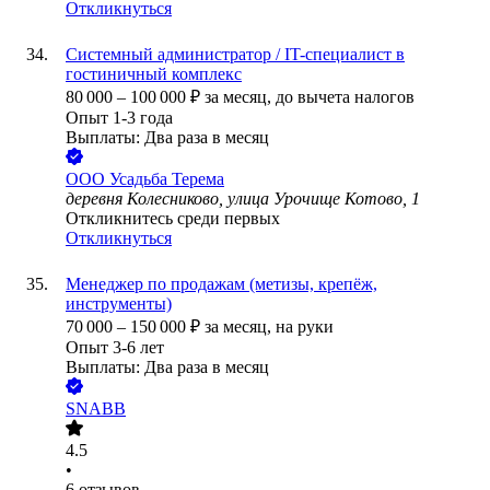
Откликнуться
Системный администратор / IT-специалист в
гостиничный комплекс
80 000
–
100 000
₽
за месяц,
до вычета налогов
Опыт 1-3 года
Выплаты: Два раза в месяц
ООО
Усадьба Терема
деревня Колесниково, улица Урочище Котово, 1
Откликнитесь среди первых
Откликнуться
Менеджер по продажам (метизы, крепёж,
инструменты)
70 000
–
150 000
₽
за месяц,
на руки
Опыт 3-6 лет
Выплаты: Два раза в месяц
SNABB
4.5
•
6
отзывов