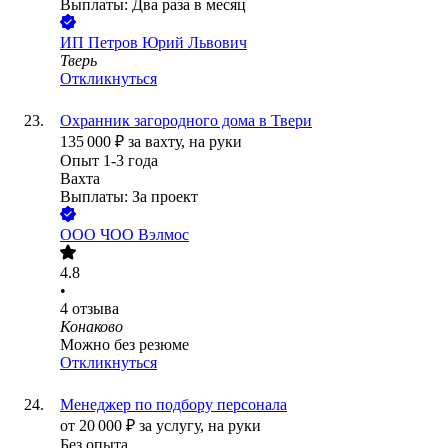
Выплаты: Два раза в месяц
ИП
Петров Юрий Львович
Тверь
Откликнуться
Охранник загородного дома в Твери
135 000
₽
за вахту,
на руки
Опыт 1-3 года
Вахта
Выплаты: За проект
ООО
ЧОО Вэлмос
4.8
•
4
отзыва
Конаково
Можно без резюме
Откликнуться
Менеджер по подбору персонала
от
20 000
₽
за услугу,
на руки
Без опыта