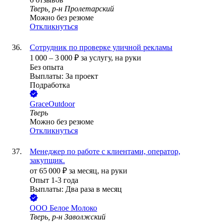
Тверь, р-н Пролетарский
Можно без резюме
Откликнуться
Сотрудник по проверке уличной рекламы
1 000
–
3 000
₽
за услугу,
на руки
Без опыта
Выплаты: За проект
Подработка
GraceOutdoor
Тверь
Можно без резюме
Откликнуться
Менеджер по работе с клиентами, оператор,
закупщик.
от
65 000
₽
за месяц,
на руки
Опыт 1-3 года
Выплаты: Два раза в месяц
ООО
Белое Молоко
Тверь, р-н Заволжский