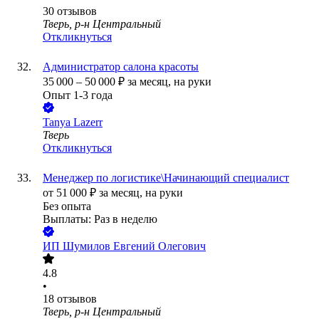
30
отзывов
Тверь, р-н Центральный
Откликнуться
Администратор салона красоты
35 000
–
50 000
₽
за месяц,
на руки
Опыт 1-3 года
Tanya Lazerr
Тверь
Откликнуться
Менеджер по логистике\Начинающий специалист
от
51 000
₽
за месяц,
на руки
Без опыта
Выплаты: Раз в неделю
ИП
Шумилов Евгений Олегович
4.8
•
18
отзывов
Тверь, р-н Центральный