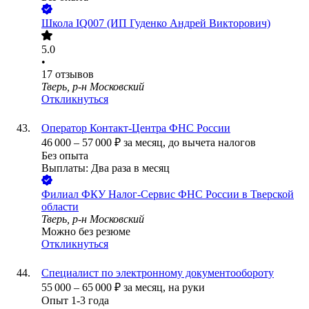
Школа IQ007 (ИП Гуденко Андрей Викторович)
5.0
•
17
отзывов
Тверь, р-н Московский
Откликнуться
Оператор Контакт-Центра ФНС России
46 000
–
57 000
₽
за месяц,
до вычета налогов
Без опыта
Выплаты: Два раза в месяц
Филиал ФКУ Налог-Сервис ФНС России в Тверской
области
Тверь, р-н Московский
Можно без резюме
Откликнуться
Специалист по электронному документообороту
55 000
–
65 000
₽
за месяц,
на руки
Опыт 1-3 года