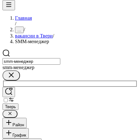
Главная
/
/
...
вакансии в Твери
/
SMM-менеджер
smm-менеджер
Тверь
Район
График