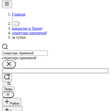
Главная
/
/
...
вакансии в Твери
/
секретарь приемной
/
за сутки
секретарь приемной
Тверь
Район