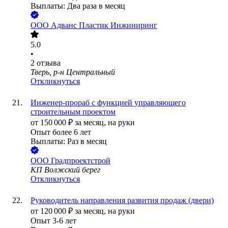
Выплаты: Два раза в месяц
ООО
Адванс Пластик Инжиниринг
5.0
•
2
отзыва
Тверь, р-н Центральный
Откликнуться
Инженер-прораб с функцией управляющего
строительным проектом
от
150 000
₽
за месяц,
на руки
Опыт более 6 лет
Выплаты: Раз в месяц
ООО
Градпроектстрой
КП Волжский берег
Откликнуться
Руководитель направления развития продаж (двери)
от
120 000
₽
за месяц,
на руки
Опыт 3-6 лет