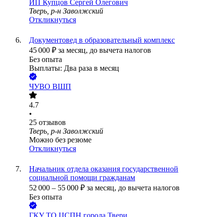
ИП
Купцов Сергей Олегович
Тверь, р-н Заволжский
Откликнуться
Документовед в образовательный комплекс
45 000
₽
за месяц,
до вычета налогов
Без опыта
Выплаты: Два раза в месяц
ЧУВО ВШП
4.7
•
25
отзывов
Тверь, р-н Заволжский
Можно без резюме
Откликнуться
Начальник отдела оказания государственной
социальной помощи гражданам
52 000
–
55 000
₽
за месяц,
до вычета налогов
Без опыта
ГКУ ТО ЦСПН города Твери