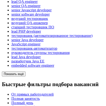
lead QA engineer
senior QA engineer
senior Javascript developer
senior software developer
ведущий тестировщик
ведущий QA-инженер
старший тестировщик ПО
lead PHP developer
тестировщик (автоматизированное тестирование)
senior Java developer
JavaScript engineer
тестировщик-автоматизатор
руководитель группы тестирования
lead Java developer
разработчик Java ЕЕ
embedded software engineer
Показать ещё
Быстрые фильтры подбора вакансий
От прямых работодателей
Полная занятость
Полный день