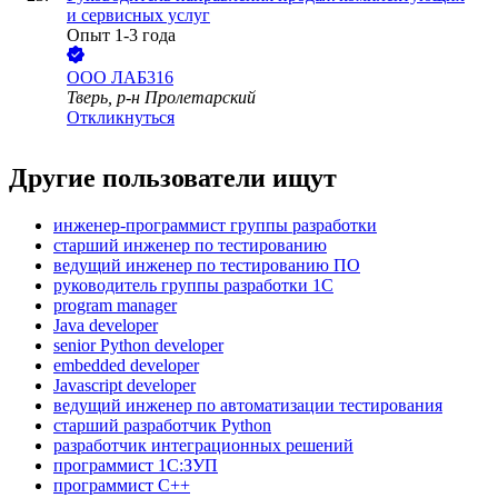
и сервисных услуг
Опыт 1-3 года
ООО
ЛАБ316
Тверь, р-н Пролетарский
Откликнуться
Другие пользователи ищут
инженер-программист группы разработки
старший инженер по тестированию
ведущий инженер по тестированию ПО
руководитель группы разработки 1С
program manager
Java developer
senior Python developer
embedded developer
Javascript developer
ведущий инженер по автоматизации тестирования
старший разработчик Python
разработчик интеграционных решений
программист 1С:ЗУП
программист C++