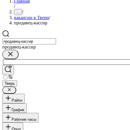
Главная
/
/
...
вакансии в Твери
/
продавец-кассир
продавец-кассир
Тверь
Район
График
Рабочие часы
Опыт