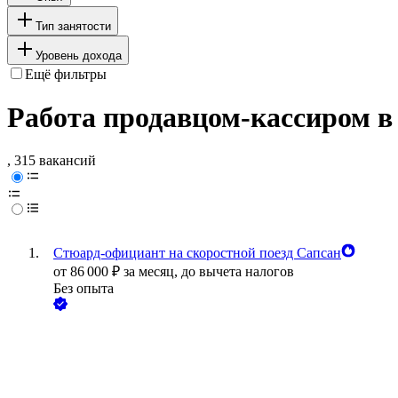
Тип занятости
Уровень дохода
Ещё фильтры
Работа продавцом-кассиром в
, 315 вакансий
Стюард-официант на скоростной поезд Сапсан
от
86 000
₽
за месяц,
до вычета налогов
Без опыта