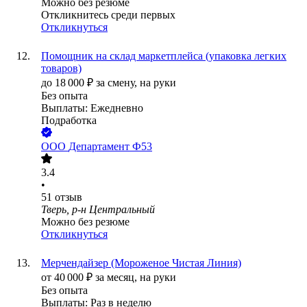
Можно без резюме
Откликнитесь среди первых
Откликнуться
Помощник на склад маркетплейса (упаковка легких
товаров)
до
18 000
₽
за смену,
на руки
Без опыта
Выплаты: Ежедневно
Подработка
ООО
Департамент Ф53
3.4
•
51
отзыв
Тверь, р-н Центральный
Можно без резюме
Откликнуться
Мерчендайзер (Мороженое Чистая Линия)
от
40 000
₽
за месяц,
на руки
Без опыта
Выплаты: Раз в неделю