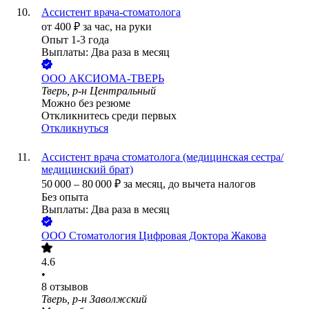
Ассистент врача-стоматолога
от
400
₽
за час,
на руки
Опыт 1-3 года
Выплаты: Два раза в месяц
ООО
АКСИОМА-ТВЕРЬ
Тверь, р-н Центральный
Можно без резюме
Откликнитесь среди первых
Откликнуться
Ассистент врача стоматолога (медицинская сестра/
медицинский брат)
50 000
–
80 000
₽
за месяц,
до вычета налогов
Без опыта
Выплаты: Два раза в месяц
ООО
Стоматология Цифровая Доктора Жакова
4.6
•
8
отзывов
Тверь, р-н Заволжский