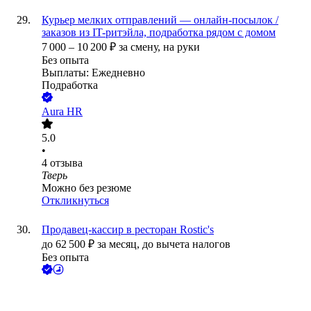
Курьер мелких отправлений — онлайн-посылок /
заказов из IT-ритэйла, подработка рядом с домом
7 000
–
10 200
₽
за смену,
на руки
Без опыта
Выплаты: Ежедневно
Подработка
Aura HR
5.0
•
4
отзыва
Тверь
Можно без резюме
Откликнуться
Продавец-кассир в ресторан Rostic's
до
62 500
₽
за месяц,
до вычета налогов
Без опыта