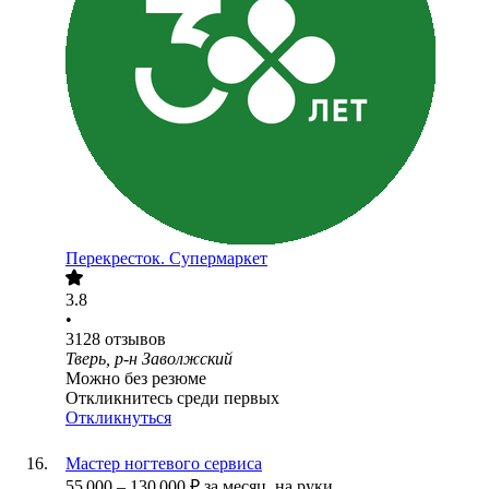
Перекресток. Супермаркет
3.8
•
3128
отзывов
Тверь, р-н Заволжский
Можно без резюме
Откликнитесь среди первых
Откликнуться
Мастер ногтевого сервиса
55 000
–
130 000
₽
за месяц,
на руки