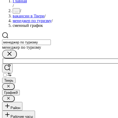
Главная
/
/
...
вакансии в Твери
/
менеджер по туризму
/
сменный график
менеджер по туризму
Тверь
График
9
Район
Рабочие часы