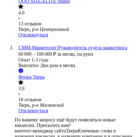
ООО
SITE-ELITE Studio
4.0
•
13
отзывов
Тверь, р-н Центральный
Откликнуться
СММ-Маркетолог/Руководитель отдела маркетинга
60 000
–
100 000
₽
за месяц,
на руки
Опыт 1-3 года
Выплаты: Два раза в месяц
Флора Тверь
3.9
•
18
отзывов
Тверь, р-н Московский
Откликнуться
По вашему запросу ещё будут появляться новые
вакансии. Присылать вам?
контент-менеджер сайта
Тверь
Ключевые слова в
названии вакансии, в названии компании и в описании