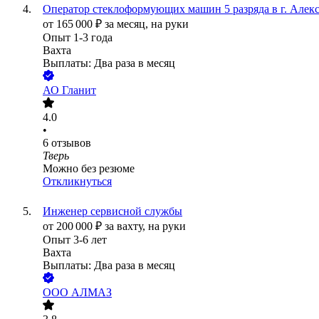
Оператор стеклоформующих машин 5 разряда в г. Алек
от
165 000
₽
за месяц,
на руки
Опыт 1-3 года
Вахта
Выплаты: Два раза в месяц
АО
Гланит
4.0
•
6
отзывов
Тверь
Можно без резюме
Откликнуться
Инженер сервисной службы
от
200 000
₽
за вахту,
на руки
Опыт 3-6 лет
Вахта
Выплаты: Два раза в месяц
ООО
АЛМАЗ