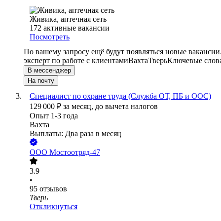
Живика, аптечная сеть
172
активные вакансии
Посмотреть
По вашему запросу ещё будут появляться новые вакансии
эксперт по работе с клиентами
Вахта
Тверь
Ключевые слова
В мессенджер
На почту
Специалист по охране труда (Служба ОТ, ПБ и ООС)
129 000
₽
за месяц,
до вычета налогов
Опыт 1-3 года
Вахта
Выплаты: Два раза в месяц
ООО
Мостоотряд-47
3.9
•
95
отзывов
Тверь
Откликнуться