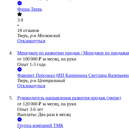
Флора Тверь
3.9
•
18
отзывов
Тверь, р-н Московский
Откликнуться
Менеджер по развитию продаж / Менеджер по продажа
от
100 000
₽
за месяц,
на руки
Опыт 1-3 года
Фаворит Персонал (ИП Капренина Светлана Валерьевн
Тверь, р-н Центральный
Откликнуться
Руководитель направления развития продаж (двери)
от
120 000
₽
за месяц,
на руки
Опыт 3-6 лет
Выплаты: Два раза в месяц
Группа компаний ТМК