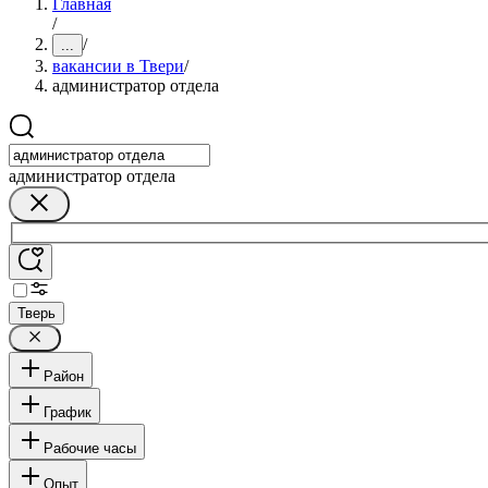
Главная
/
/
...
вакансии в Твери
/
администратор отдела
администратор отдела
Тверь
Район
График
Рабочие часы
Опыт