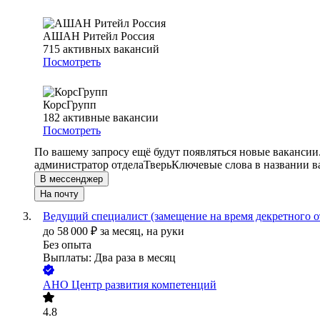
АШАН Ритейл Россия
715
активных вакансий
Посмотреть
КорсГрупп
182
активные вакансии
Посмотреть
По вашему запросу ещё будут появляться новые вакансии
администратор отдела
Тверь
Ключевые слова в названии в
В мессенджер
На почту
Ведущий специалист (замещение на время декретного о
до
58 000
₽
за месяц,
на руки
Без опыта
Выплаты: Два раза в месяц
АНО Центр развития компетенций
4.8