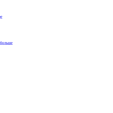
ре
 больше