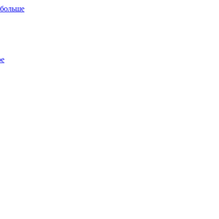
 больше
ре