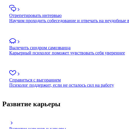
Отрепетировать интервью
Научим проходить собеседование и отвечать на неудобные
Вылечить синдром самозванца
Карьерный психолог поможет чувствовать себя увереннее
Справиться с выгоранием
Психолог поддержит, если не осталось сил на работу
Развитие карьеры
Развитие навыков и карьеры