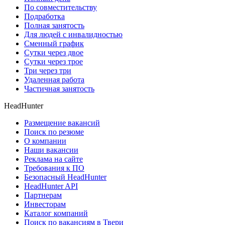
По совместительству
Подработка
Полная занятость
Для людей с инвалидностью
Сменный график
Сутки через двое
Сутки через трое
Три через три
Удаленная работа
Частичная занятость
HeadHunter
Размещение вакансий
Поиск по резюме
О компании
Наши вакансии
Реклама на сайте
Требования к ПО
Безопасный HeadHunter
HeadHunter API
Партнерам
Инвесторам
Каталог компаний
Поиск по вакансиям в Твери