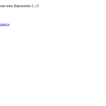
я зона Боровлёво-1, с5
ервиса