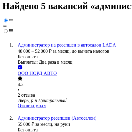
Найдено 5 вакансий
«админист
Администратор на ресепшен в автосалон LADA
48 000
–
52 000
₽
за месяц,
до вычета налогов
Без опыта
Выплаты: Два раза в месяц
ООО
НОРД-АВТО
4.2
•
2
отзыва
Тверь, р-н Центральный
Откликнуться
Администратор ресепшен (Автосалон)
55 000
₽
за месяц,
на руки
Без опыта