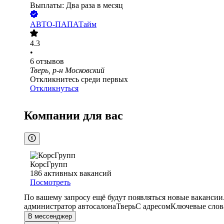
Выплаты: Два раза в месяц
АВТО-ПАПАТайм
4.3
•
6
отзывов
Тверь, р-н Московский
Откликнитесь среди первых
Откликнуться
Компании для вас
КорсГрупп
186
активных вакансий
Посмотреть
По вашему запросу ещё будут появляться новые вакансии
администратор автосалона
Тверь
С адресом
Ключевые слова
В мессенджер