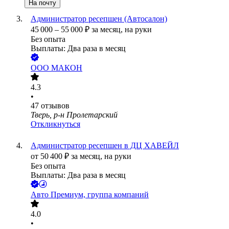
На почту
Администратор ресепшен (Автосалон)
45 000
–
55 000
₽
за месяц,
на руки
Без опыта
Выплаты: Два раза в месяц
ООО
МАКОН
4.3
•
47
отзывов
Тверь, р-н Пролетарский
Откликнуться
Администратор ресепшен в ДЦ ХАВЕЙЛ
от
50 400
₽
за месяц,
на руки
Без опыта
Выплаты: Два раза в месяц
Авто Премиум, группа компаний
4.0
•