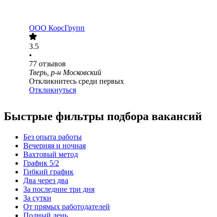
ООО
КорсГрупп
3.5
•
77
отзывов
Тверь, р-н Московский
Откликнитесь среди первых
Откликнуться
Быстрые фильтры подбора вакансий
Без опыта работы
Вечерняя и ночная
Вахтовый метод
График 5/2
Гибкий график
Два через два
За последние три дня
За сутки
От прямых работодателей
Полный день