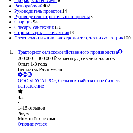
Прораб, мастер СМР
50
Разнорабочий
402
Руководитель проектов
14
Руководитель строительного проекта
3
Сварщик
94
Слесарь, сантехник
126
Стропальщик, Такелажник
19
Электромонтажник, электромонтер, техник-электрик
100
Тракторист сельскохозяйственного производства
200 000
–
300 000
₽
за месяц,
до вычета налогов
Опыт 1-3 года
Выплаты: Раз в месяц
ООО
«РУСАГРО», Сельскохозяйственное бизнес-
направление
4.2
•
1415
отзывов
Тверь
Можно без резюме
Откликнуться