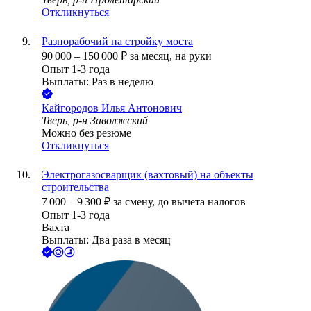
Откликнуться
Разнорабочий на стройку моста
90 000
–
150 000
₽
за месяц,
на руки
Опыт 1-3 года
Выплаты: Раз в неделю
Кайгородов Илья Антонович
Тверь, р-н Заволжский
Можно без резюме
Откликнуться
Электрогазосварщик (вахтовый) на объекты
строительства
7 000
–
9 300
₽
за смену,
до вычета налогов
Опыт 1-3 года
Вахта
Выплаты: Два раза в месяц