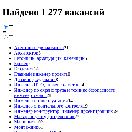
Найдено 1 277 вакансий
Агент по недвижимости
21
Архитектор
3
Бетонщик, арматурщик, каменщик
61
Брокер
2
Геодезист
14
Главный инженер проекта
8
Дизайнер, художник
8
Инженер ПТО, инженер-сметчик
42
Инженер по охране труда и технике безопасности,
инженер-эколог
28
Инженер по эксплуатации
14
Инженер строительного контроля
19
Инженер-конструктор, инженер-проектировщик
59
Маляр, штукатур, отделочник
27
Машинист
102
Монтажник
61