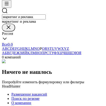
маркетинг и реклама
Россия
Все
0-9
A
B
C
D
E
F
G
H
I
J
K
L
M
N
O
P
Q
R
S
T
U
V
W
X
Y
Z
А
Б
В
Г
Д
Е
Ж
З
И
Й
К
Л
М
Н
О
П
Р
С
Т
У
Ф
Х
Ц
Ч
Ш
Щ
Э
Ю
Я
0 компаний
Ничего не нашлось
Попробуйте изменить формулировку или фильтры
HeadHunter
Размещение вакансий
Поиск по резюме
О компании