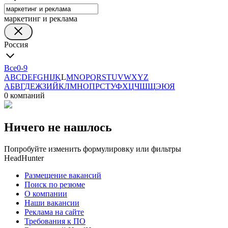
маркетинг и реклама
Россия
Все
0-9
A
B
C
D
E
F
G
H
I
J
K
L
M
N
O
P
Q
R
S
T
U
V
W
X
Y
Z
А
Б
В
Г
Д
Е
Ж
З
И
Й
К
Л
М
Н
О
П
Р
С
Т
У
Ф
Х
Ц
Ч
Ш
Щ
Э
Ю
Я
0 компаний
Ничего не нашлось
Попробуйте изменить формулировку или фильтры
HeadHunter
Размещение вакансий
Поиск по резюме
О компании
Наши вакансии
Реклама на сайте
Требования к ПО