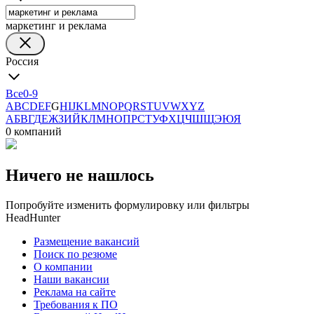
маркетинг и реклама
Россия
Все
0-9
A
B
C
D
E
F
G
H
I
J
K
L
M
N
O
P
Q
R
S
T
U
V
W
X
Y
Z
А
Б
В
Г
Д
Е
Ж
З
И
Й
К
Л
М
Н
О
П
Р
С
Т
У
Ф
Х
Ц
Ч
Ш
Щ
Э
Ю
Я
0 компаний
Ничего не нашлось
Попробуйте изменить формулировку или фильтры
HeadHunter
Размещение вакансий
Поиск по резюме
О компании
Наши вакансии
Реклама на сайте
Требования к ПО