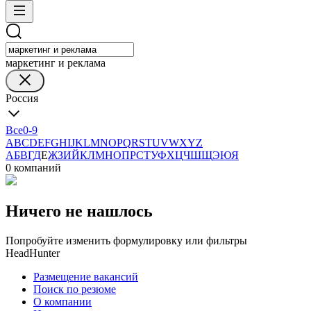
маркетинг и реклама
Россия
Все
0-9
A
B
C
D
E
F
G
H
I
J
K
L
M
N
O
P
Q
R
S
T
U
V
W
X
Y
Z
А
Б
В
Г
Д
Е
Ж
З
И
Й
К
Л
М
Н
О
П
Р
С
Т
У
Ф
Х
Ц
Ч
Ш
Щ
Э
Ю
Я
0 компаний
Ничего не нашлось
Попробуйте изменить формулировку или фильтры
HeadHunter
Размещение вакансий
Поиск по резюме
О компании