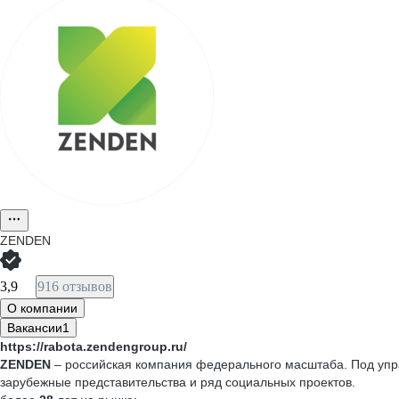
ZENDEN
3,9
916 отзывов
О компании
Вакансии
1
https://rabota.zendengroup.ru/
ZENDEN
– российская компания федерального масштаба. Под упра
зарубежные представительства и ряд социальных проектов.