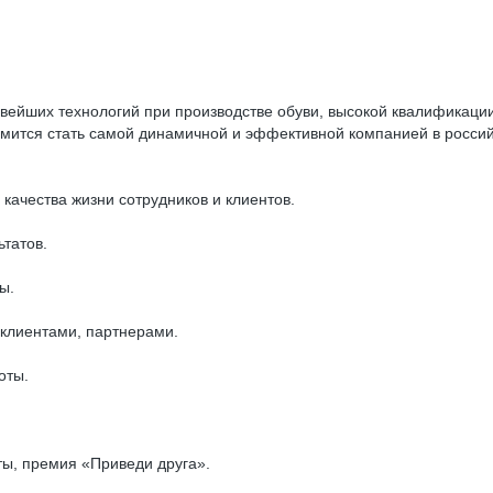
вейших технологий при производстве обуви, высокой квалификаци
емится стать самой динамичной и эффективной компанией в россий
ачества жизни сотрудников и клиентов.
татов.
ы.
 клиентами, партнерами.
оты.
ы, премия «Приведи друга».