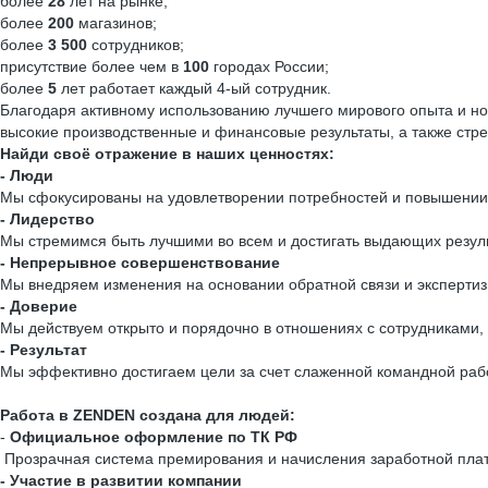
более
28
лет на рынке;
более
200
магазинов;
более
3 500
сотрудников;
присутствие более чем в
100
городах России;
более
5
лет работает каждый 4-ый сотрудник.
Благодаря активному использованию лучшего мирового опыта и но
высокие производственные и финансовые результаты, а также стр
Найди своё отражение в наших ценностях:
- Люди
Мы сфокусированы на удовлетворении потребностей и повышении к
- Лидерство
Мы стремимся быть лучшими во всем и достигать выдающих резуль
- Непрерывное совершенствование
Мы внедряем изменения на основании обратной связи и экспертиз
- Доверие
Мы действуем открыто и порядочно в отношениях с сотрудниками,
- Результат
Мы эффективно достигаем цели за счет слаженной командной раб
Работа в ZENDEN создана для людей:
-
Официальное оформление по ТК РФ
Прозрачная система премирования и начисления заработной плат
- Участие в развитии компании