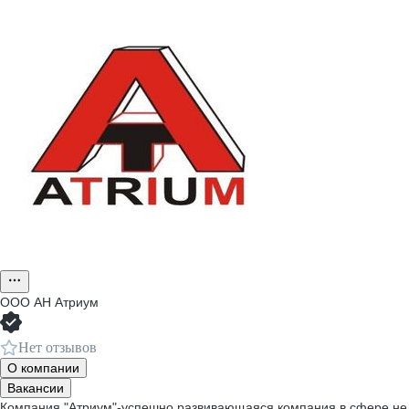
ООО
АН Атриум
Нет отзывов
О компании
Вакансии
Компания "Атриум"-успешно развивающаяся компания в сфере недв