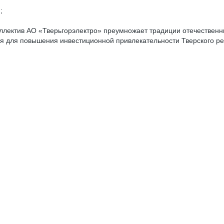
;
ллектив АО «Тверьгорэлектро» преумножает традиции отечественны
я для повышения инвестиционной привлекательности Тверского рег