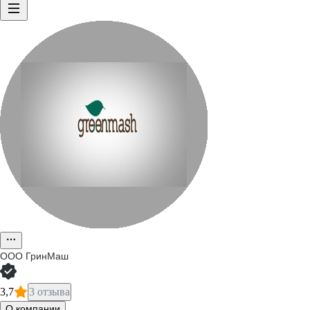
ООО
ГринМаш
3,7
3 отзыва
О компании