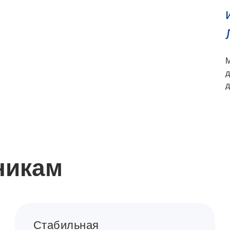
д
д
никам
Стабильная