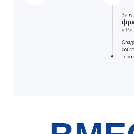
Запу
фра
в Ро
Созд
собс
торг