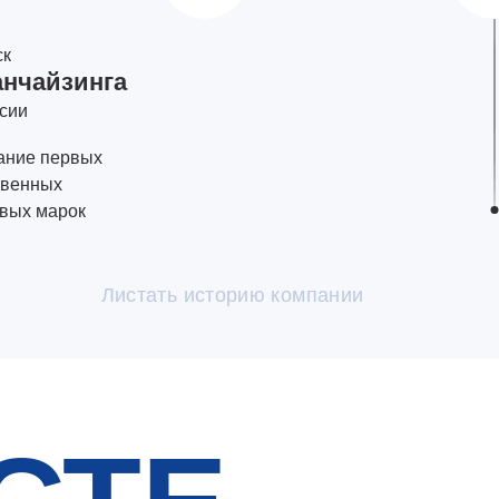
ск
нчайзинга
ссии
ание первых
твенных
овых марок