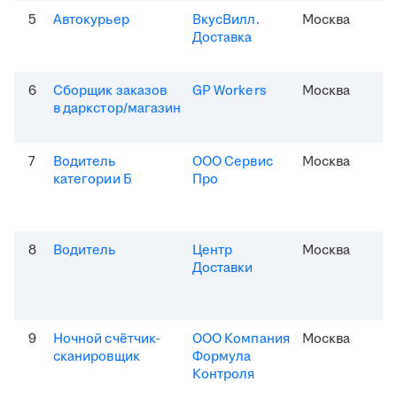
5
Автокурьер
ВкусВилл.
Москва
Доставка
6
Сборщик заказов
GP Workers
Москва
в даркстор/магазин
7
Водитель
ООО Сервис
Москва
категории Б
Про
8
Водитель
Центр
Москва
Доставки
9
Ночной счётчик-
ООО Компания
Москва
сканировщик
Формула
Контроля