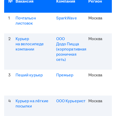
№
Вакансия
Компания
Регион
1
Почтальон
SparkWave
Москва
листовок
2
Курьер
ООО
Москва
на велосипеде
Додо Пицца
компании
(корпоративная
розничная
сеть)
3
Пеший курьер
Премьер
Москва
4
Курьер на лёгкие
ООО Курьерист
Москва
посылки