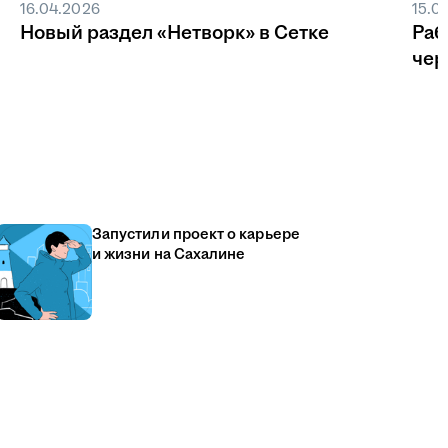
16.04.2026
15.0
Новый раздел «Нетворк» в Сетке
Раб
чер
Запустили проект о карьере
и жизни на Сахалине