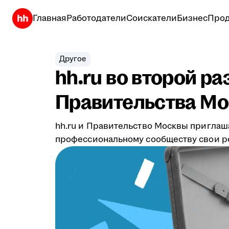
Главная
Работодатели
Соискатели
Бизнес
Прод
Другое
hh.ru во второй р
Правительства Мо
hh.ru и Правительство Москвы приглаш
профессиональному сообществу свои ре