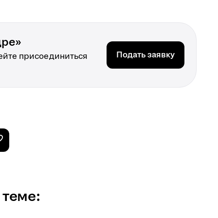
дре»
Подать заявку
ейте присоединиться
 теме: