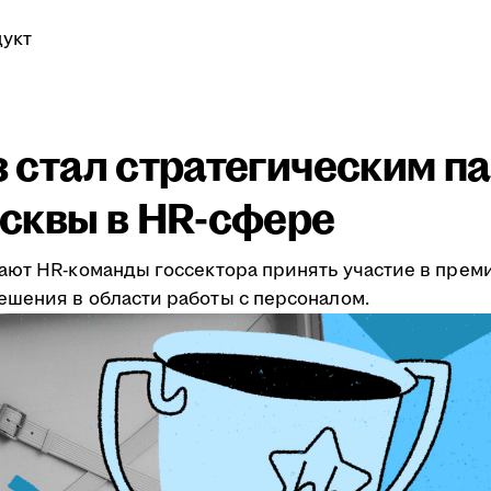
укт
аз стал стратегическим 
сквы в HR-сфере
ают HR-команды госсектора принять участие в преми
шения в области работы с персоналом.