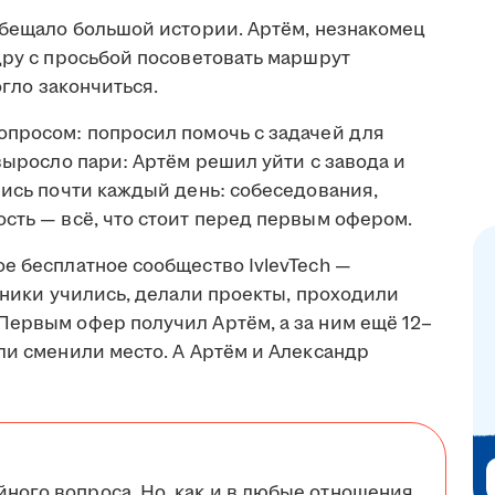
обещало большой истории. Артём, незнакомец
дру с просьбой посоветовать маршрут
огло закончиться.
опросом: попросил помочь с задачей для
 выросло пари: Артём решил уйти с завода и
лись почти каждый день: собеседования,
сть — всё, что стоит перед первым офером.
е бесплатное сообщество IvlevTech —
стники учились, делали проекты, проходили
Первым офер получил Артём, а за ним ещё 12–
ли сменили место. А Артём и Александр
йного вопроса. Но, как и в любые отношения,