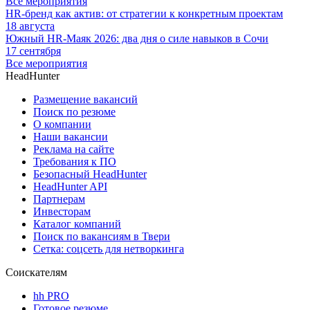
Все мероприятия
HR-бренд как актив: от стратегии к конкретным проектам
18 августа
Южный HR-Маяк 2026: два дня о силе навыков в Сочи
17 сентября
Все мероприятия
HeadHunter
Размещение вакансий
Поиск по резюме
О компании
Наши вакансии
Реклама на сайте
Требования к ПО
Безопасный HeadHunter
HeadHunter API
Партнерам
Инвесторам
Каталог компаний
Поиск по вакансиям в Твери
Сетка: соцсеть для нетворкинга
Соискателям
hh PRO
Готовое резюме