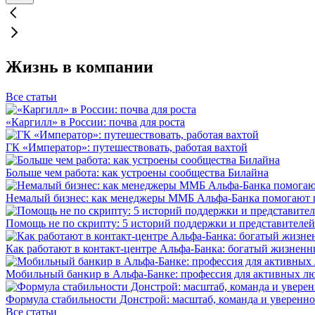
Жизнь в компании
Все статьи
«Каргилл» в России: почва для роста
ГК «Император»: путешествовать, работая вахтой
Больше чем работа: как устроены сообщества Билайна
Немалый бизнес: как менеджеры ММБ Альфа-Банка помогают 
Помощь не по скрипту: 5 историй поддержки и представителей
Как работают в контакт-центре Альфа-Банка: богатый жизненн
Мобильный банкир в Альфа-Банке: профессия для активных л
Формула стабильности Донстрой: масштаб, команда и уверенно
Все статьи