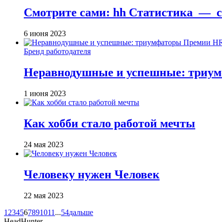
Смотрите сами: hh Cтатистика — с
6 июня 2023
Бренд работодателя
Неравнодушные и успешные: триум
1 июня 2023
Как хобби стало работой мечты
24 мая 2023
Человеку нужен Человек
22 мая 2023
1
2
3
4
5
6
7
8
9
10
11
...
54
дальше
HeadHunter