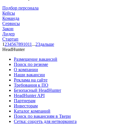
Подбор персонала
Кейсы
Команда
Сервисы
Закон
Лидер
Стартап
1
2
3
4
5
6
7
8
9
10
11
...
23
дальше
HeadHunter
Размещение вакансий
Поиск по резюме
О компании
Наши вакансии
Реклама на сайте
Требования к ПО
Безопасный HeadHunter
HeadHunter API
Партнерам
Инвесторам
Каталог компаний
Поиск по вакансиям в Твери
Сетка: соцсеть для нетворкинга