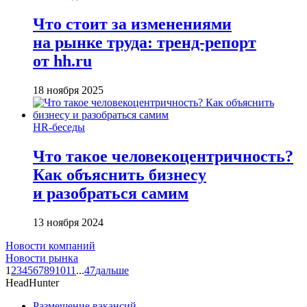
Что стоит за изменениями
на рынке труда: тренд-репорт
от hh.ru
18 ноября 2025
HR-беседы
Что такое человеко­центричность?
Как объяснить бизнесу
и разобраться самим
13 ноября 2024
Новости компаний
Новости рынка
1
2
3
4
5
6
7
8
9
10
11
...
47
дальше
HeadHunter
Размещение вакансий