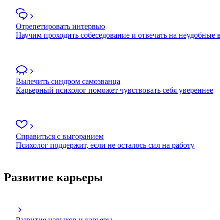
Отрепетировать интервью
Научим проходить собеседование и отвечать на неудобные
Вылечить синдром самозванца
Карьерный психолог поможет чувствовать себя увереннее
Справиться с выгоранием
Психолог поддержит, если не осталось сил на работу
Развитие карьеры
Развитие навыков и карьеры