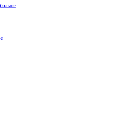
 больше
ре