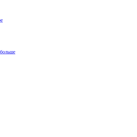
ре
 больше