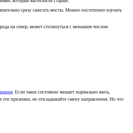
иями, которые вытеснили старые.
бязательно сразу сжигать мосты. Можно постепенно изучать
орода на север, может столкнуться с меньшим числом
орания
. Если такое состояние мешает нормально жить,
бя эти признаки, не откладывайте смену направления. Но что