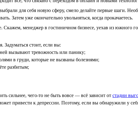
одит всё, что связано с переходом в онлайн и новыми технолог
выбрали для себя новую сферу, смело делайте первые шаги. Нео
ать. Затем уже окончательно увольняться, когда прокачаетесь.
е. Скажем, менеджер в гостиничном бизнесе, уехав из южного г
. Задуматься стоит, если вы:
 ней вызывают тревожность или панику;
олями в груди, которые не вызваны болезнями;
аёте разбитым;
ить сильнее, чего-то не быть вовсе — всё зависит от
стадии выг
 может привести к депрессии. Поэтому, если вы обнаружили у се