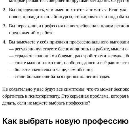
которые решаются совершенно другими методами. Сюда подх
Вы определились, чем именно хотите заниматься. Если уже 
новое, проходить онлайн-курсы, стажироваться и подрабатыв
Вы переехали, а профессия не востребована в новом регион
предложений о работе.
Вы замечаете у себя признаки профессионального выгорания
— регулярно чувствуете беспомощность на работе, мысли о
— страдаете головными болями, расстройствами желудка, б
— спите мало и плохо или, наоборот, долго и всё равно вст
— болеете значительно чаще, чем обычно;
— стали больше ошибаться при выполнении задач.
Не обязательно у вас будут все симптомы: что-то может беспоко
обратитесь к психотерапевту. Это серьёзная проблема, которая
делать, если не можете выбрать профессию?
Как выбрать новую профессию