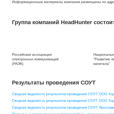
Информационные материалы компании размещены по адр
Муниципальный округ Тверской,
2-я Брестская ул., д. 48,
помещение 25
Группа компаний HeadHunter состои
+7 495 974-64-27
+7 495 980-64-27
+7 495 134-92-24
press@hh.ru
Нижний Новгород
Российская ассоциация
Национальн
электронных коммуникаций
"Развитие ч
ул. Алексеевская, дом 6/16,
(РАЭК)
капитала"
БЦ «Corner place», офис 31
+7 831 288-80-11
pr@nn.hh.ru
Результаты проведения СОУТ
Екатеринбург
Сводная ведомость результатов проведения СОУТ ООО Хэ
ул. Боевых Дружин, стр. 20,
Сводная ведомость результатов проведения СОУТ ООО Хэд
5 этаж, офис 505, 521
Сводная ведомость результатов проведения СОУТ Яросла
+7 343 226-79-99
Перечень рекомендуемых мероприятий по улучшению усло