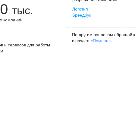
0
тыс.
Логотип
Брендбук
х компаний
+
По другим вопросам обращайт
в раздел
«Помощь»
в и сервисов для работы
ом
Санкт-Петербург
Я
ул. Жуковского, д. 19, особняк
ул