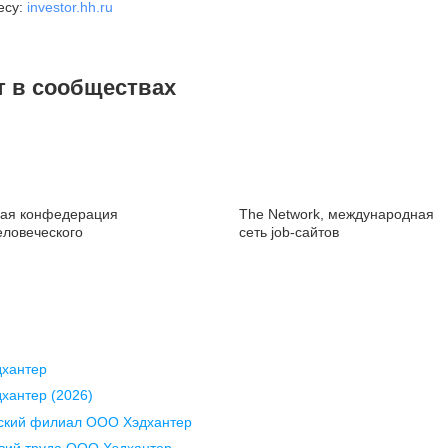
есу:
investor.hh.ru
Юргенса, 4 этаж
30
+7 812 458-45-45
+7
pr@spb.hh.ru
pr
Новости hh.ru для СМИ
т в сообществах
Воронеж
К
ая конфедерация
The Network, международная
еловеческого
сеть job-сайтов
ул. Комиссаржевской, д. 10,
ул
офис 1212
п
+7 473 280-05-05
+7
pr@vrn.hh.ru
pr
Краснодар
В
дхантер
ул. Янковского, д. 169, 7 этаж,
пе
хантер (2026)
706 каб.
вский филиал ООО Хэдхантер
+7
pr
+7 861 205-55-57
вий труда ООО Хэдхантер