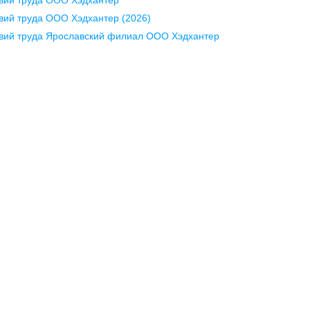
pr@krd.hh.ru
ий труда ООО Хэдхантер (2026)
вий труда Ярославский филиал ООО Хэдхантер
Минск
А
пр-т Дзержинского, д. 57,
пр
10 этаж, помещение 45-1
12
+375 (17)
336-03-02
+7
pr@rabota.by
pr