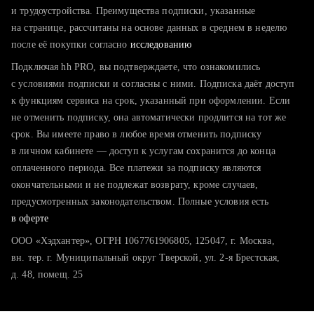
тратите много времени на поиск и вручную поднимаете
и трудоустройства. Преимущества подписки, указанные
резюме
на странице, рассчитаны на основе данных в среднем в неделю
после её покупки согласно
хотите сравнить себя с конкурентами и оценить шансы
исследованию
Подключая hh PRO, вы подтверждаете, что ознакомились
с условиями подписки и согласны с ними. Подписка даёт доступ
к функциям сервиса на срок, указанный при оформлении. Если
не отменить подписку, она автоматически продлится на тот же
срок. Вы имеете право в любое время отменить подписку
в личном кабинете — доступ к услугам сохранится до конца
оплаченного периода. Все платежи за подписку являются
окончательными и не подлежат возврату, кроме случаев,
предусмотренных законодательством. Полные условия есть
в оферте
ООО «Хэдхантер», ОГРН 1067761906805, 125047, г. Москва,
вн. тер. г. Муниципальный округ Тверской, ул. 2-я Брестская,
д. 48, помещ. 25